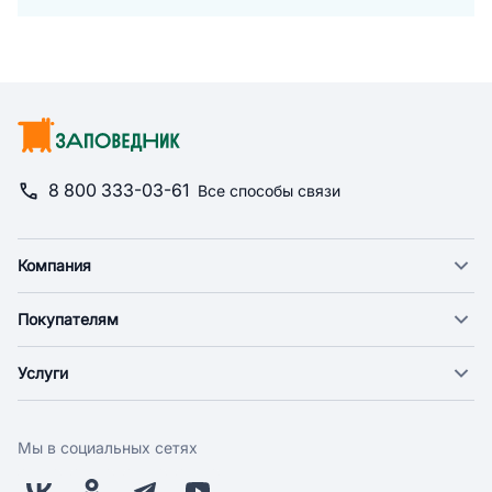
8 800 333-03-61
Все способы связи
Компания
О компании
Покупателям
Новости
Доставка
Фонд "Счастье в дом"
Услуги
Экспресс доставка
Поставщикам
Веткабинеты
Оплата
Арендодателям
Груминг
Возврат
Заводчикам
Мы в социальных сетях
Дрессировка
Бонусная программа
Контакты