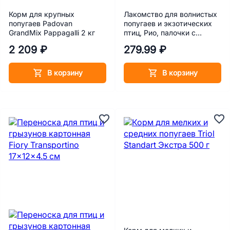
Корм для крупных
Лакомство для волнистых
попугаев Padovan
попугаев и экзотических
GrandMix Pappagalli 2 кг
птиц, Рио, палочки с
тропическими фруктами,
2 209 ₽
279.99 ₽
40гр*2шт
В корзину
В корзину