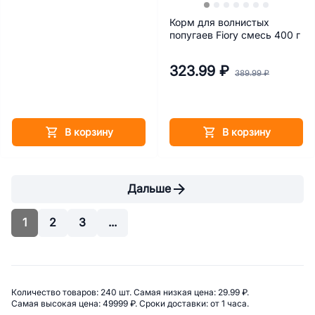
Корм для волнистых
попугаев Fiory смесь 400 г
323.99 ₽
389.99 ₽
В корзину
В корзину
Дальше
1
2
3
...
Сводная информация по категор
Количество товаров: 
240 шт. 
Самая низкая цена: 
29.99 ₽. 
Самая высокая цена: 
49999 ₽. 
Сроки доставки: 
от 1 часа. 