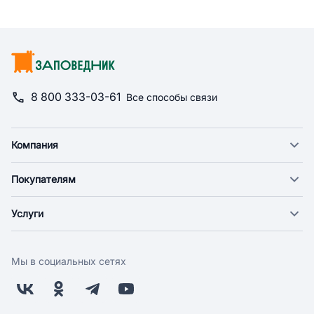
8 800 333-03-61
Все способы связи
Компания
О компании
Покупателям
Новости
Доставка
Фонд "Счастье в дом"
Услуги
Экспресс доставка
Поставщикам
Веткабинеты
Оплата
Арендодателям
Груминг
Возврат
Заводчикам
Мы в социальных сетях
Дрессировка
Бонусная программа
Контакты
Магазины
Работа у нас
Скидки и акции
Обратная связь