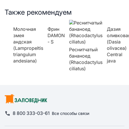
Также рекомендуем
Молочная
Фрин
Дазия
змея
DAMON
оливкова
андская
- S
(Dasia
(Lampropeltis
olivacea)
Реснитчатый
triangulum
Central
бананоед
andesiana)
java
(Rhacodactylus
ciliatus)
8 800 333-03-61
Все способы связи