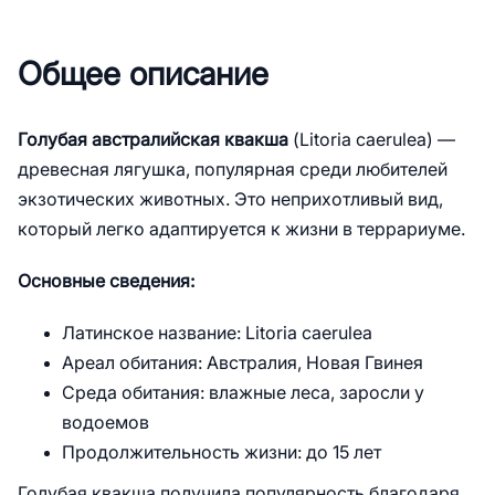
3.
Поведение и характер
4.
Уход и содержание в домашних
Общее описание
условиях
Террариум
Голубая австралийская квакша
(Litoria caerulea) —
Кормление
древесная лягушка, популярная среди любителей
5.
Здоровье и профилактика заболеваний
экзотических животных. Это неприхотливый вид,
Типичные болезни:
который легко адаптируется к жизни в террариуме.
Профилактика:
Основные сведения:
6.
Разведение
7.
Голубая австралийская квакша как
Латинское название: Litoria caerulea
домашний питомец
Ареал обитания: Австралия, Новая Гвинея
Преимущества содержания:
Среда обитания: влажные леса, заросли у
8.
Сравнение с похожими видами
водоемов
Продолжительность жизни: до 15 лет
Сравнение с другими видами Litoria:
Отличие от кубинской древесной
Голубая квакша получила популярность благодаря