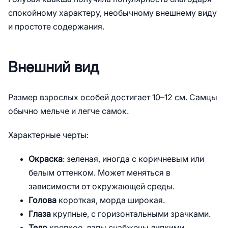
лягушки:
спокойному характеру, необычному внешнему виду
9.
Часто задаваемые вопросы (FAQ)
и простоте содержания.
10.
Где купить и сколько это стоит?
11.
Что важно запомнить
Внешний вид
Размер взрослых особей достигает 10–12 см. Самцы
обычно мельче и легче самок.
Характерные черты:
Окраска
: зеленая, иногда с коричневым или
белым оттенком. Может меняться в
зависимости от окружающей среды.
Голова
короткая, морда широкая.
Глаза
крупные, с горизонтальными зрачками.
Тело
крепкое, лапы снабжены липкими