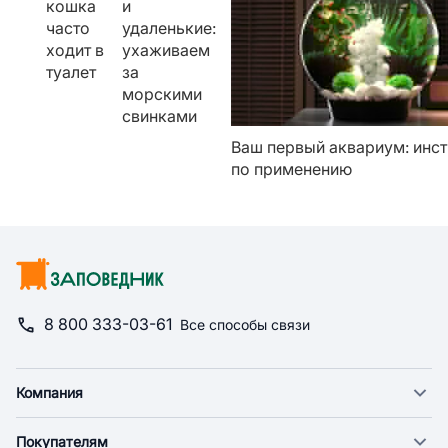
кошка
и
часто
удаленькие:
ходит в
ухаживаем
туалет
за
морскими
свинками
Ваш первый аквариум: инс
по применению
8 800 333-03-61
Все способы связи
Компания
О компании
Покупателям