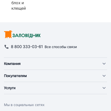
блох и
клещей
8 800 333-03-61
Все способы связи
Компания
О компании
Покупателям
Новости
Доставка
Фонд "Счастье в дом"
Услуги
Экспресс доставка
Поставщикам
Веткабинеты
Оплата
Арендодателям
Груминг
Возврат
Заводчикам
Мы в социальных сетях
Дрессировка
Бонусная программа
Контакты