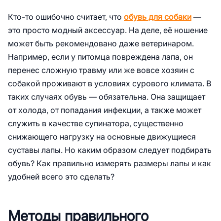
Обвести лапу на бумаге
Кто-то ошибочно считает, что
обувь для собаки
—
Сделать слепок
это просто модный аксессуар. На деле, её ношение
Использование рулетки или линейки
может быть рекомендовано даже ветеринаром.
Например, если у питомца повреждена лапа, он
2.
Как определить необходимый размер
обуви для питомца
перенес сложную травму или же вовсе хозяин с
собакой проживают в условиях сурового климата. В
таких случаях обувь — обязательна. Она защищает
от холода, от попадания инфекции, а также может
служить в качестве супинатора, существенно
снижающего нагрузку на основные движущиеся
суставы лапы. Но каким образом следует подбирать
обувь? Как правильно измерять размеры лапы и как
удобней всего это сделать?
Методы правильного