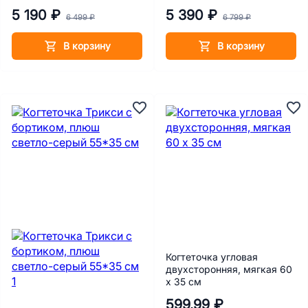
h 110 см, бежевый
Долька, h 80 см, серый/
5 190 ₽
5 390 ₽
белый
6 499 ₽
6 799 ₽
В корзину
В корзину
Когтеточка угловая
двухсторонняя, мягкая 60
х 35 см
599.99 ₽