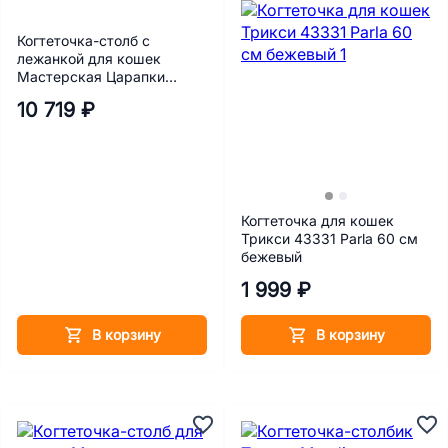
Когтеточка-столб с
лежанкой для кошек
Мастерская Царапки
Сальери овал, h 89 см,
10 719 ₽
бежевый
Когтеточка для кошек
Трикси 43331 Parla 60 см
бежевый
1 999 ₽
В корзину
В корзину