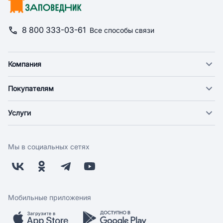
8 800 333-03-61
Все способы связи
Компания
О компании
Покупателям
Новости
Доставка
Фонд "Счастье в дом"
Услуги
Экспресс доставка
Поставщикам
Веткабинеты
Оплата
Арендодателям
Груминг
Возврат
Заводчикам
Мы в социальных сетях
Дрессировка
Бонусная программа
Контакты
Магазины
Работа у нас
Скидки и акции
Обратная связь
Бренды
Мобильные приложения
Мобильное приложение
Вопрос-ответ