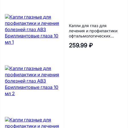
Капли для глаз для
лечения и профилактики
офтальмологических
заболеваний Apicenna
259.99 ₽
Декта-2 5 мл