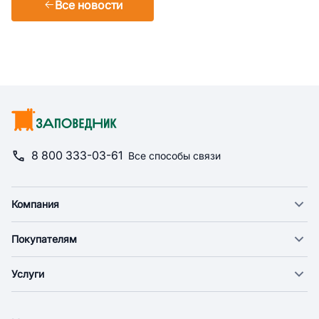
Все новости
8 800 333-03-61
Все способы связи
Компания
О компании
Покупателям
Новости
Доставка
Фонд "Счастье в дом"
Услуги
Экспресс доставка
Поставщикам
Веткабинеты
Оплата
Арендодателям
Груминг
Возврат