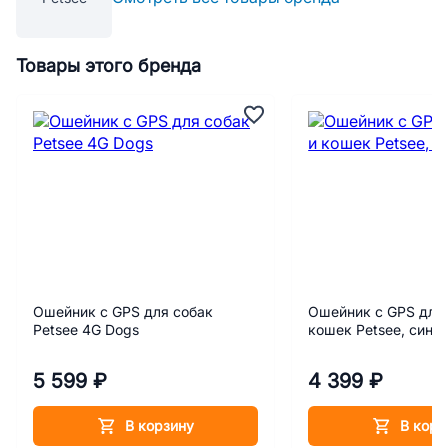
Товары этого бренда
Ошейник с GPS для собак
Ошейник с GPS для 
Petsee 4G Dogs
кошек Petsee, сини
5 599 ₽
4 399 ₽
В корзину
В корз