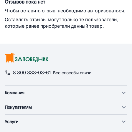
Отзывов пока нет
Чтобы оставить отзыв, необходимо авторизоваться.
Оставлять отзывы могут только те пользователи,
которые ранее приобретали данный товар.
8 800 333-03-61
Все способы связи
Компания
О компании
Покупателям
Новости
Доставка
Фонд "Счастье в дом"
Услуги
Экспресс доставка
Поставщикам
Веткабинеты