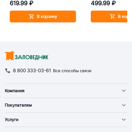
619.99 ₽
499.99 ₽
В корзину
В корз
8 800 333-03-61
Все способы связи
Компания
О компании
Покупателям
Новости
Доставка
Фонд "Счастье в дом"
Услуги
Экспресс доставка
Поставщикам
Веткабинеты
Оплата
Арендодателям