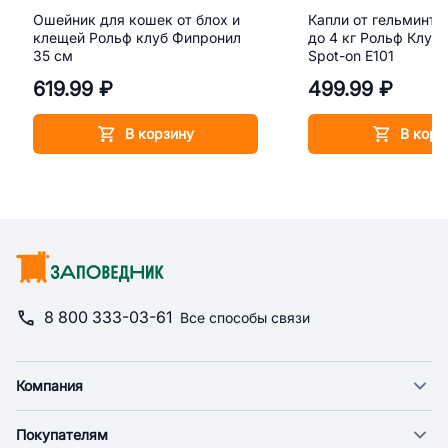
Ошейник для кошек от блох и
Капли от гельминто
клещей Рольф клуб Фипронил
до 4 кг Рольф Клуб
35 см
Spot-on Е101
619.99 ₽
499.99 ₽
В корзину
В корз
8 800 333-03-61
Все способы связи
Компания
О компании
Покупателям
Новости