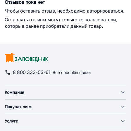
Отзывов пока нет
Чтобы оставить отзыв, необходимо авторизоваться.
Оставлять отзывы могут только те пользователи,
которые ранее приобретали данный товар.
8 800 333-03-61
Все способы связи
Компания
О компании
Покупателям
Новости
Доставка
Фонд "Счастье в дом"
Услуги
Экспресс доставка
Поставщикам
Веткабинеты