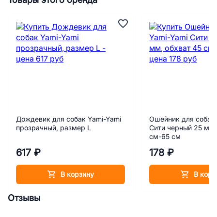
Товары этого бренда
Дождевик для собак Yami-Yami
Ошейник для собак 
прозрачный, размер L
Сити черный 25 мм,
см-65 см
617 ₽
178 ₽
В корзину
В корз
Отзывы