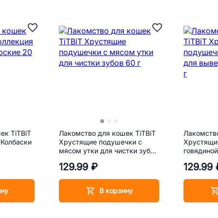
ек TiTBiT
Лакомство для кошек TiTBiT
Лакомство
 Колбаски
Хрустящие подушечки с
Хрустящи
мясом утки для чистки зубов
говядиной
60 г
шерсти 60
129.99 ₽
129.99 
ину
В корзину