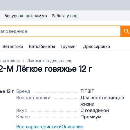
Бонусная программа
Работа у нас
Ветаптека
Веткабинеты
Груминг
Дрессировка
для кошек
Лакомства для кошек
2-М Лёгкое говяжье 12 г
Бренд
TiTBiT
Возраст кошки
Для всех периодов
жизни
Вкус
С говядиной
Класс
Премиум
Все характеристики
Описание