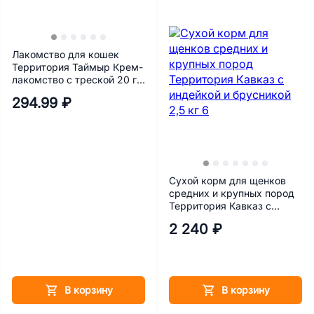
Лакомство для кошек
Территория Таймыр Крем-
лакомство с треской 20 г х
5 шт.
294.99 ₽
Сухой корм для щенков
средних и крупных пород
Территория Кавказ с
индейкой и брусникой 2,5
2 240 ₽
кг
В корзину
В корзину