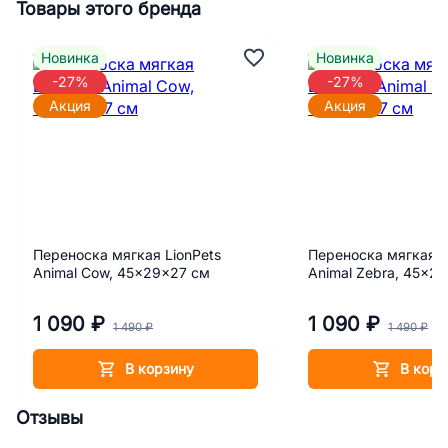
Товары этого бренда
Новинка
Новинка
-27%
-27%
Акция
Акция
Переноска мягкая LionPets
Переноска мягкая L
Animal Cow, 45x29x27 см
Animal Zebra, 45x2
1 090 ₽
1 090 ₽
1 490 ₽
1 490 ₽
В корзину
В корз
Отзывы